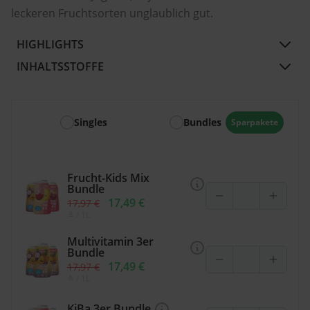
leckeren Fruchtsorten unglaublich gut.
HIGHLIGHTS
INHALTSSTOFFE
Singles
Bundles
Sparpakete
Frucht-Kids Mix
Bundle
17,49 €
17,97 €
≙
/ 1L
Multivitamin 3er
Bundle
17,49 €
17,97 €
≙
/ 1L
KiBa 3er Bundle