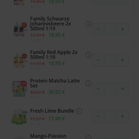
18,95 €
19,90 €
≙
/ 1L
Family Schwarze
Johannisbeere 2x
500ml 1:19
18,95 €
19,90 €
≙
/ 1L
Family Red Apple 2x
500ml 1:19
18,95 €
19,90 €
≙
/ 1L
Protein Matcha Latte
Set
36,92 €
46,82 €
≙
/ 1L
Fresh Lime Bundle
17,49 €
17,97 €
≙
/ 1L
Mango-Passion